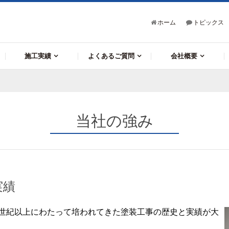
ホーム
トピックス
施⼯実績
よくあるご質問
会社概要
ビル・マンション改修
プラント塗装工事
公共工事
工事
当社の強み
な実績
世紀以上にわたって培われてきた塗装工事の歴史と実績が大