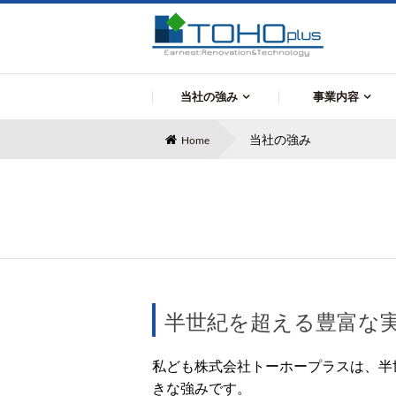
当社の強み
事業内容
ビル・マンション改修
プラント塗装工事
公共工事
当社の強み
Home
工事
半世紀を超える豊富
私ども株式会社トーホープラスは、半
きな強みです。